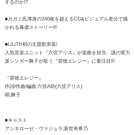
するのか!?
■カガミ氏渾身の240枚を超えるCG&ビジュアル差分で描
かれる暴虐ストーリー!!!
■LiLiTH初の主題歌実装!
人気音楽ユニット『六弦アリス』が楽曲を担当、謎の実力
派シンガー舞子が歌う『背徳エレジー』に要注目!!!
『背徳エレジー』
作詞/作曲/編曲:六弦A助(六弦アリス)
唄:舞子
■キャスト
アンネローゼ・ヴァジュラ:新世有希乃