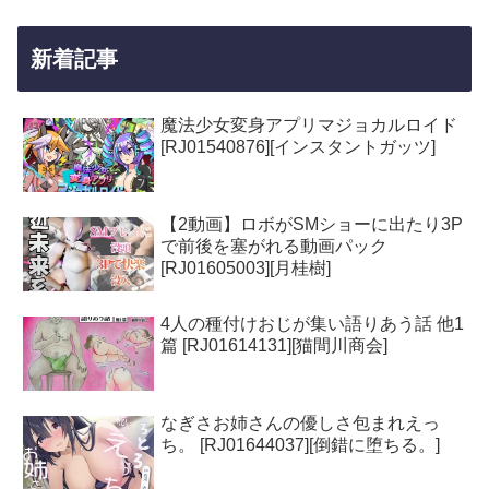
新着記事
魔法少女変身アプリマジョカルロイド
[RJ01540876][インスタントガッツ]
【2動画】ロボがSMショーに出たり3P
で前後を塞がれる動画パック
[RJ01605003][月桂樹]
4人の種付けおじが集い語りあう話 他1
篇 [RJ01614131][猫間川商会]
なぎさお姉さんの優しさ包まれえっ
ち。 [RJ01644037][倒錯に堕ちる。]