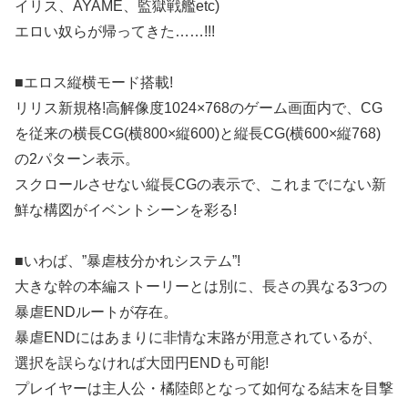
イリス、AYAME、監獄戦艦etc)
エロい奴らが帰ってきた……!!!
■エロス縦横モード搭載!
リリス新規格!高解像度1024×768のゲーム画面内で、CG
を従来の横長CG(横800×縦600)と縦長CG(横600×縦768)
の2パターン表示。
スクロールさせない縦長CGの表示で、これまでにない新
鮮な構図がイベントシーンを彩る!
■いわば、”暴虐枝分かれシステム”!
大きな幹の本編ストーリーとは別に、長さの異なる3つの
暴虐ENDルートが存在。
暴虐ENDにはあまりに非情な末路が用意されているが、
選択を誤らなければ大団円ENDも可能!
プレイヤーは主人公・橘陸郎となって如何なる結末を目撃