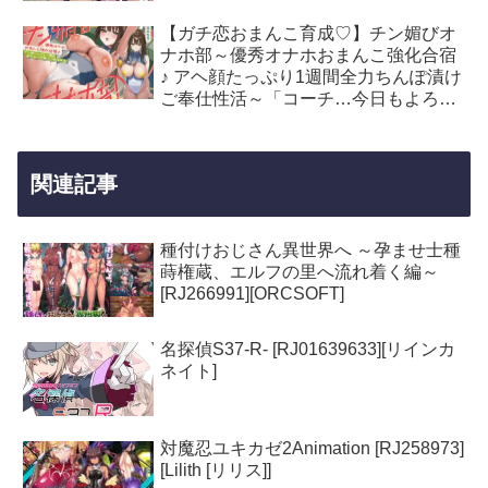
【ガチ恋おまんこ育成♡】チン媚びオ
ナホ部～優秀オナホおまんこ強化合宿
♪ アヘ顔たっぷり1週間全力ちんぽ漬け
ご奉仕性活～「コーチ…今日もよろし
くお願いします…♡」 [RJ01645149]
[裏垢スタジオ]
関連記事
種付けおじさん異世界へ ～孕ませ士種
蒔権蔵、エルフの里へ流れ着く編～
[RJ266991][ORCSOFT]
名探偵S37-R- [RJ01639633][リインカ
ネイト]
対魔忍ユキカゼ2Animation [RJ258973]
[Lilith [リリス]]