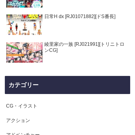
日常H dx [RJ01071882][ドS番長]
綾里家の一族 [RJ021991][トリニトロ
ンCG]
カテゴリー
CG・イラスト
アクション
アドベンチャー