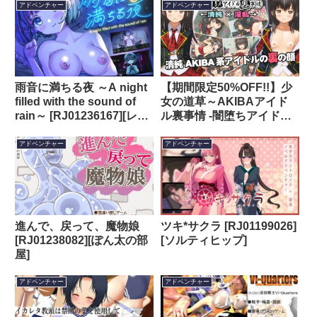
アドベンチャー
アドベンチャー
雨音に満ちる夜 ～A night
【期間限定50%OFF!!】少
filled with the sound of
女の道草～AKIBAアイド
rain～ [RJ01236167][レト
ル裏事情 -闇堕ちアイドル
ロラボmini]
裏営業- ～ [RJ01335317]
[Sage]
アドベンチャー
アドベンチャー
進んで、戻って、魔物娘
ツキ*サクラ [RJ01199026]
[RJ01238082][ぽん太の部
[ソルティヒップ]
屋]
アドベンチャー
アドベンチャー