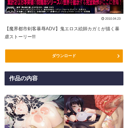
2010.04.23
【魔界都市剣客暴辱ADV】鬼エロス絵師カガミが描く暴
虐ストーリー!!!
ダウンロード
作品の内容