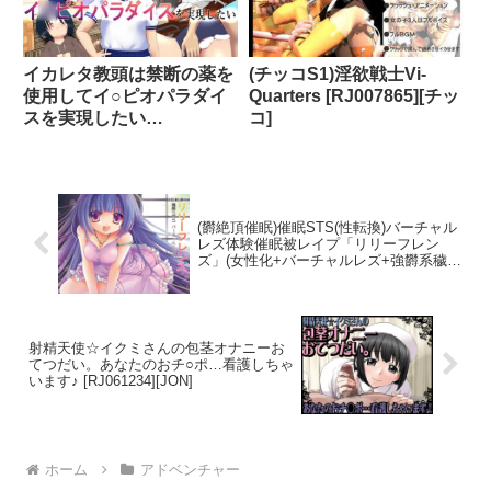
イカレタ教頭は禁断の薬を
(チッコS1)淫欲戦士Vi-
使用してイ○ピオパラダイ
Quarters [RJ007865][チッ
スを実現したい
コ]
[RJ01187853][淫獣工房]
(欝絶頂催眠)催眠STS(性転換)バーチャル
レズ体験催眠被レイプ「リリーフレン
ズ」(女性化+バーチャルレズ+強欝系穢さ
れ洗脳精神レイプ) [RJ061227][キャット
ハウス]
射精天使☆イクミさんの包茎オナニーお
てつだい。あなたのおチ○ポ…看護しちゃ
います♪ [RJ061234][JON]
ホーム
アドベンチャー