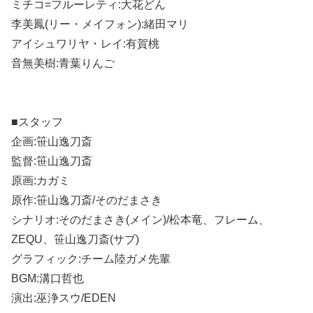
ミチコ=フルーレティ:大花どん
李美鳳(リー・メイフォン):緒田マリ
アイシュワリヤ・レイ:有賀桃
音無美樹:青葉りんご
■スタッフ
企画:笹山逸刀斎
監督:笹山逸刀斎
原画:カガミ
原作:笹山逸刀斎/そのだまさき
シナリオ:そのだまさき(メイン)/松本竜、フレーム、
ZEQU、笹山逸刀斎(サブ)
グラフィック:チーム陸ガメ先輩
BGM:溝口哲也
演出:巫浄スウ/EDEN