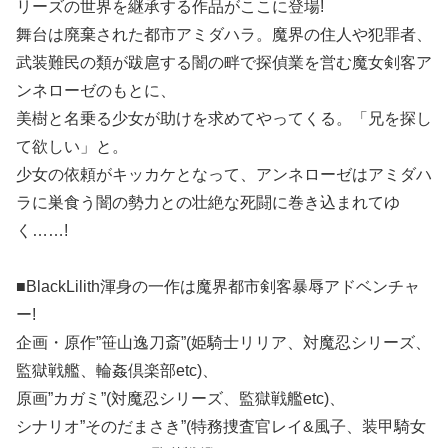
リーズの世界を継承する作品がここに登場!
舞台は廃棄された都市アミダハラ。魔界の住人や犯罪者、
武装難民の類が跋扈する闇の畔で探偵業を営む魔女剣客ア
ンネローゼのもとに、
美樹と名乗る少女が助けを求めてやってくる。「兄を探し
て欲しい」と。
少女の依頼がキッカケとなって、アンネローゼはアミダハ
ラに巣食う闇の勢力との壮絶な死闘に巻き込まれてゆ
く……!
■BlackLilith渾身の一作は魔界都市剣客暴辱アドベンチャ
ー!
企画・原作”笹山逸刀斎”(姫騎士リリア、対魔忍シリーズ、
監獄戦艦、輪姦倶楽部etc)、
原画”カガミ”(対魔忍シリーズ、監獄戦艦etc)、
シナリオ”そのだまさき”(特務捜査官レイ&風子、装甲騎女