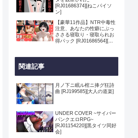
[RJ01686374][ねこパイソ
ン]
【豪華11作品】NTR中毒性
注意、あなたの性癖にぶっ
ささる寝取り・寝取られお
得パック [RJ01686564][女
の裏側]
関連記事
月ノ下ニ眠ル棺ニ捧グ狂詩
曲 [RJ199585][大人の道楽]
UNDER COVER ~サイバー
パンクエロRPG~
[RJ01154220][黒タイツ同好
会]