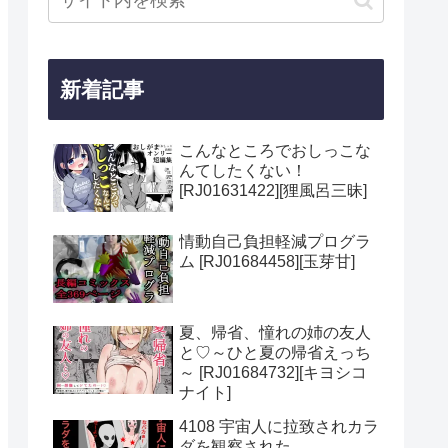
新着記事
こんなところでおしっこな
んてしたくない！
[RJ01631422][狸風呂三昧]
情動自己負担軽減プログラ
ム [RJ01684458][玉芽甘]
夏、帰省、憧れの姉の友人
と♡～ひと夏の帰省えっち
～ [RJ01684732][キヨシコ
ナイト]
4108 宇宙人に拉致されカラ
ダを観察された