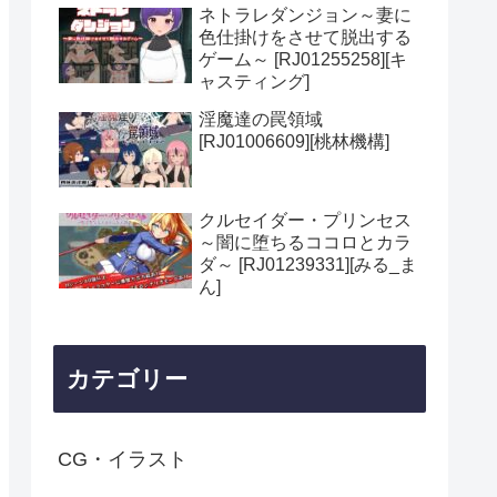
ネトラレダンジョン～妻に
色仕掛けをさせて脱出する
ゲーム～ [RJ01255258][キ
ャスティング]
淫魔達の罠領域
[RJ01006609][桃林機構]
クルセイダー・プリンセス
～闇に堕ちるココロとカラ
ダ～ [RJ01239331][みる_ま
ん]
カテゴリー
CG・イラスト