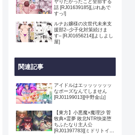
ヤりたかったこと全部する
話 [RJ01639185][ぷれあで
すっ!]
ルナお嬢様の次世代未来支
援部2–少子化対策続けま
す– [RJ01656214][よしよし
屋]
関連記事
アイドルはエッッッッッッ
なポーズなんてしません
[RJ01199013][中野金山]
【東方】小悪魔×魔理沙 菅
牧典×霊夢 敗北NTR快楽堕
ちふたなり主人公
[RJ01397783][ミドリトイオ