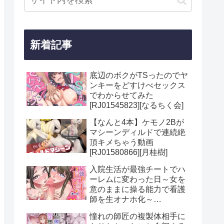
新着記事
底辺のボクがTSったのでヤ
ンキーをどすけべセックス
でわからせてみた
[RJ01545823][なるちく会]
【なんと4本】ケモノ2Bが
マシーンディルドで連続絶
頂キメちゃう動画
[RJ01580866][月桂樹]
入院生活が最強チートでハ
ーレムに変わった日～女を
意のままに操る能力で看護
師を生オナホ化～
[RJ01613330][MCmc]
憧れの師匠の複製体相手に