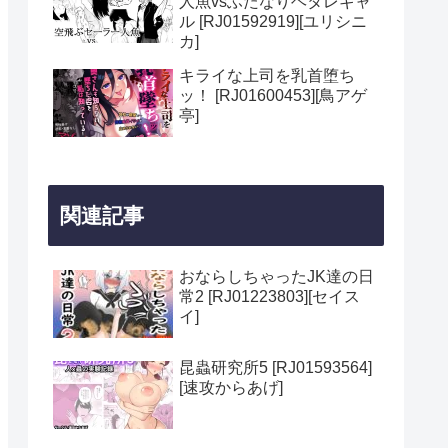
人魚vsふたなりヘタレギャ
ル [RJ01592919][ユリシニ
カ]
キライな上司を乳首堕ち
ッ！ [RJ01600453][鳥アゲ
亭]
関連記事
おならしちゃったJK達の日
常2 [RJ01223803][セイス
イ]
昆蟲研究所5 [RJ01593564]
[速攻からあげ]