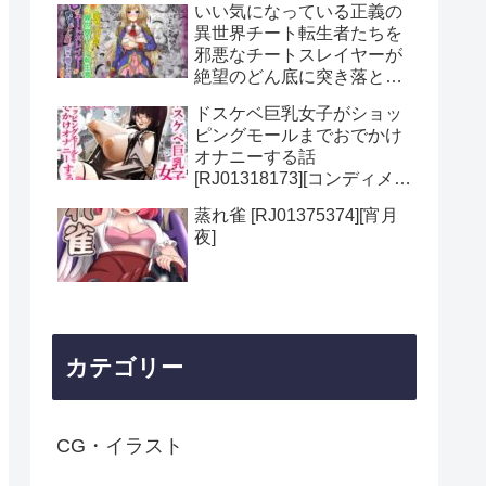
いい気になっている正義の
異世界チート転生者たちを
邪悪なチートスレイヤーが
絶望のどん底に突き落とし
ますが何か? [RJ01114924]
ドスケベ巨乳女子がショッ
[Tキャノン]
ピングモールまでおでかけ
オナニーする話
[RJ01318173][コンディメン
トは8分目]
蒸れ雀 [RJ01375374][宵月
夜]
カテゴリー
CG・イラスト