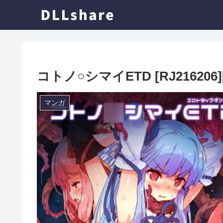
コトノ○シマイETD [RJ216206][D
マンガ