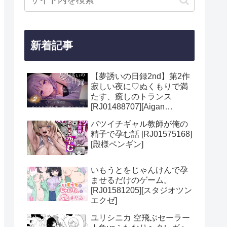
新着記事
【夢誘いの日録2nd】第2作
寂しい夜に♡ぬくもりで満
たす、癒しのトランス
[RJ01488707][Aigan
House]
バツイチギャル教師が俺の
精子で孕む話 [RJ01575168]
[殿様ペンギン]
いもうとをじゃんけんで孕
ませるだけのゲーム。
[RJ01581205][スタジオツン
エクゼ]
ユリシニカ 空飛ぶセーラー