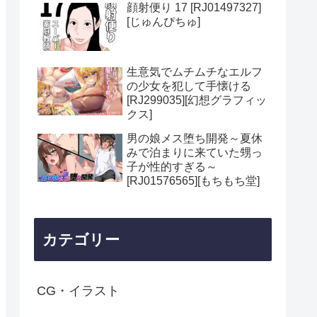
顔射便り 17 [RJ01497327]
[じゅんぴちゅ]
生意気でムチムチなエルフ
の少女を犯して手懐ける
[RJ299035][幻想グラフィッ
クス]
男の娘メス堕ち開発～夏休
みで泊まりに来ていた甥っ
子が性的すぎる～
[RJ01576565][もちもち堂]
カテゴリー
CG・イラスト