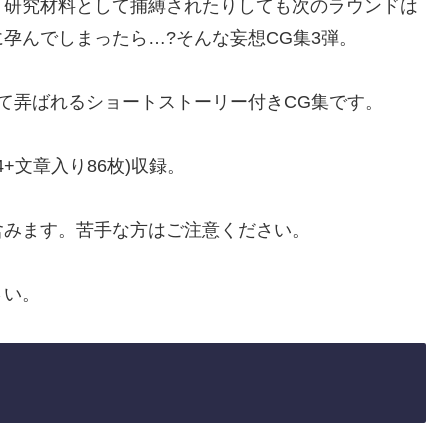
り研究材料として捕縛されたりしても次のラウンドは
孕んでしまったら…?そんな妄想CG集3弾。
れて弄ばれるショートストーリー付きCG集です。
+文章入り86枚)収録。
含みます。苦手な方はご注意ください。
さい。