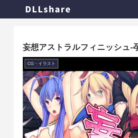
妄想アストラルフィニッシュ-孕触- [R
CG・イラスト