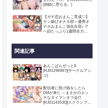
[倒錯に堕ちる。]
【ガチ恋おまんこ育成♡】
チン媚びオナホ部～優秀オ
ナホおまんこ強化合宿♪ ア
ヘ顔たっぷり1週間全力ち
んぽ漬けご奉仕性活～「コ
ーチ…今日もよろしくお願
いします…♡」
関連記事
[RJ01645149][裏垢スタジ
オ]
あんこぱんぜっと8
[RJ01296987][サークルアン
コ]
配信者に投げ銭をしたら
DMが来た ～まさかのエッ
チなタイマンオフ会!?
[RJ01143530][スクランブル
ミートボール]