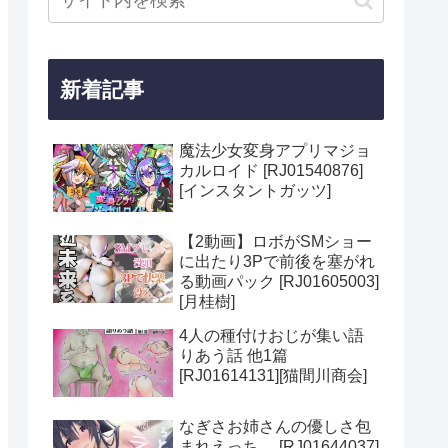
新着記事
魔法少女変身アプリマジョ
カルロイド [RJ01540876]
[インスタントガッツ]
【2動画】ロボがSMショー
に出たり3Pで前後を塞がれ
る動画パック [RJ01605003]
[月桂樹]
4人の種付けおじが集い語
りあう話 他1篇
[RJ01614131][猫間川商会]
なぎさお姉さんの優しさ包
まれえっち。 [RJ01644037]