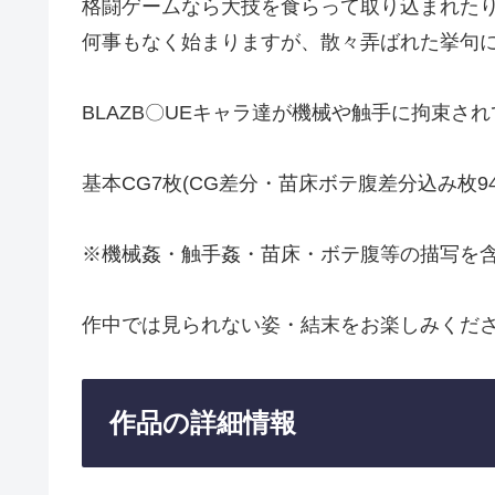
格闘ゲームなら大技を食らって取り込まれた
何事もなく始まりますが、散々弄ばれた挙句に
BLAZB〇UEキャラ達が機械や触手に拘束さ
基本CG7枚(CG差分・苗床ボテ腹差分込み枚94
※機械姦・触手姦・苗床・ボテ腹等の描写を
作中では見られない姿・結末をお楽しみくだ
作品の詳細情報