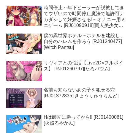
時間停止～年下ヒーラーが説教してき
てウザいので時間停止魔法で無許可ナ
カダシして妊娠させる!～オナニー用ミ
ニゲーム [RJ01090918][同人美少女ゲ
ーム]
僕の異世界ホテル ~ ホテルを建設し、
自分のハレムを作ろう [RJ01240477]
[Witch Pantsu]
リヴィアとの性活【Live2D×フルボイ
ス】 [RJ01260797][たろバウム]
名前も知らないあの子を犯せる穴
[RJ01372835][きょうりゅうらんど]
Hは師匠に勝ってから!! [RJ01400061]
[火照るやかん]