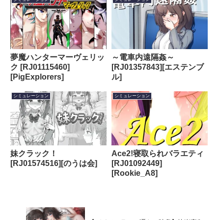
夢魔ハンターマーヴェリッ
～電車内遠隔姦～
ク [RJ01115460]
[RJ01357843][エステンブ
[PigExplorers]
ル]
シミュレーション
シミュレーション
妹クラック！
Ace2!寝取られバラエティ
[RJ01574516][のうは会]
[RJ01092449]
[Rookie_A8]