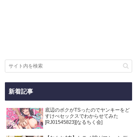
新着記事
底辺のボクがTSったのでヤンキーをど
すけべセックスでわからせてみた
[RJ01545823][なるちく会]