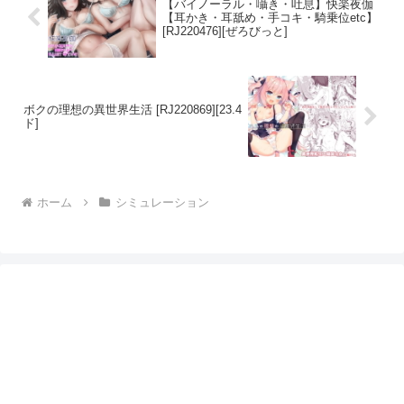
【バイノーラル・囁き・吐息】快楽夜伽
【耳かき・耳舐め・手コキ・騎乗位etc】
[RJ220476][ぜろびっと]
ボクの理想の異世界生活 [RJ220869][23.4
ド]
ホーム
シミュレーション