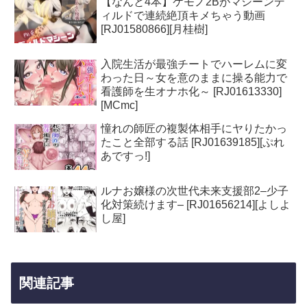
【なんと4本】ケモノ2Bがマシーンデ
ィルドで連続絶頂キメちゃう動画
[RJ01580866][月桂樹]
入院生活が最強チートでハーレムに変
わった日～女を意のままに操る能力で
看護師を生オナホ化～ [RJ01613330]
[MCmc]
憧れの師匠の複製体相手にヤりたかっ
たこと全部する話 [RJ01639185][ぷれ
あですっ!]
ルナお嬢様の次世代未来支援部2–少子
化対策続けます– [RJ01656214][よしよ
し屋]
関連記事