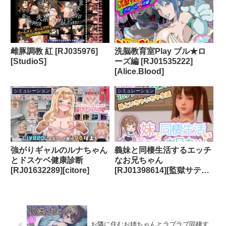
雌豚調教 紅 [RJ035976]
洗脳教育室Play ブル★ロ
[StudioS]
ーズ編 [RJ01535222]
[Alice.Blood]
シミュレーション
シミュレーション
強がりギャルのルナちゃん
義妹と同棲生活するエッチ
とドスケベ健康診断
なお兄ちゃん
[RJ01632289][citore]
[RJ01398614][監獄サテラ
イト]
お隣に住むお姉ちゃんとラブラブ同棲す