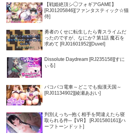
【戦姫絶頂シ◯フォギアGAME】
[RJ01205846][ファンタスティック☆猫
侍]
勇者のくせに転生したら青スライムだ
ったのですが、なにか? 第1話 魔石を
求めて [RJ01601952][Duvel]
Dissolute Daydream [RJ235158][すに
ぃる]
パコパコ電車～どこでも痴漢天国～
[RJ01134902][綾瀬あおい]
判別えっち─抱く相手を間違えたら寝
取られる件─【VR】 [RJ01580161][ハ
ーフトーンドット]