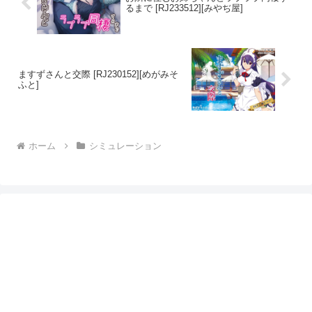
るまで [RJ233512][みやぢ屋]
ますずさんと交際 [RJ230152][めがみそ
ふと]
ホーム
シミュレーション