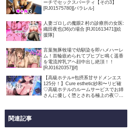
ーチでセックスパーティ【その3】
[RJ01575780][パラレル]
人妻ゴロしの魔眼2 村の診療所の女医:
織田夜也(36)の場合 [RJ01613471][絵
援隊]
言葉無豚牧場で幼馴染を即ハメハーレ
ム！首輪嵌められてブヒブヒ鳴く遥香
を電流搾乳アヘ顔中出し絶頂！！
[RJ01620357][if]
【高級ホテル×包摂系甘サドメンエス
125分！】Cure esthetic紗和〜リピ確
♡高級ホテルのルームサービスでお姉
さんに優しく堕とされる極上の夜♡〜
[RJ01632413][Diebrust(ディーブルス
ト)]
関連記事