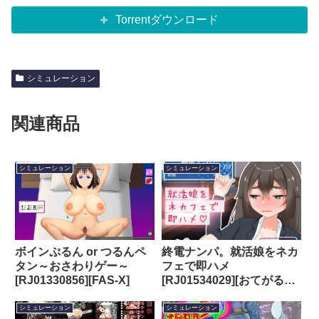
Torrentダウンロード
シミュレーション
関連商品
シミュレーション
シミュレーション
ボインぷるん or つるんペ
終電ナンパ。就活娘をネカ
タン～おさわりゲー～
フェで即ハメ
[RJ01330856][FAS-X]
[RJ01534029][おてがるエ
ッチ工房]
シミュレーション
シミュレーション