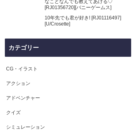
なことなんでも教えてあげる♡
[RJ01356720][バニーゲームス]
10年先でも君が好き! [RJ01116497]
[U/Crosette]
カテゴリー
CG・イラスト
アクション
アドベンチャー
クイズ
シミュレーション