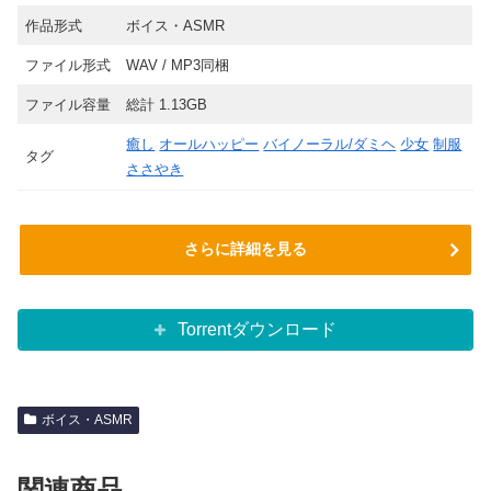
作品形式
ボイス・ASMR
ファイル形式
WAV / MP3同梱
ファイル容量
総計 1.13GB
癒し
オールハッピー
バイノーラル/ダミヘ
少女
制服
タグ
ささやき
さらに詳細を見る
Torrentダウンロード
ボイス・ASMR
関連商品