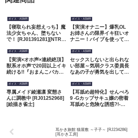
ボイス・ASMR
ボイス・ASMR
【寝取られ妄想えっち】魔
【実演オナニー】爆乳OL
法少女ちゃん、堕ちない
お姉さんの限界イキ狂いオ
で！ [RJ01391281][NTRの
ナニー！バイブを使ってク
想像者]
リトリスとおまんこを責め
まくり痙攣オホ声絶頂！
ボイス・ASMR
ボイス・ASMR
【藤羽くるみ】
【実演×オホ声×連続絶頂】
セックスしないと出られな
[RJ01619062][ミクロパレ
獣系オホ声で20回以上イキ
い部屋～気弱クラス委員長
ット]
続ける!!『おまんこバカに
なあの子が勇気を出して頑
なっちゃうぅうう!!お゛
張りえっち～
あ゛ぁーーっ!!イクー
[RJ01114158][きむりのな
ボイス・ASMR
ボイス・ASMR
ー!!!』【電マとバイブでイ
いしょばなし]
専属メイド綾瀬凛 変態さ
【耳舐め超特化】せんべろ
キ過ぎ】 [RJ01201201][実
んに調教中 [RJ01252968]
9 -Gカップサキュ嬢の密着
演オホ声]
[絵描き雀士]
耳舐めと危険な誘惑?!-
【パンツプレゼント】【脳
バグ耳舐め】
[RJ01018357][HORNET]
耳かき旅館 猫屋敷 ～子子～ [RJ234286]
[耳かき工房]