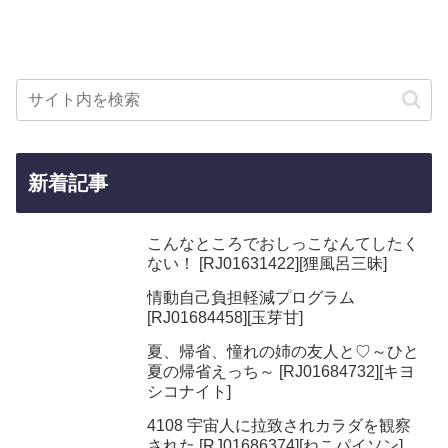
新着記事
こんなところでおしっこなんてしたく
ない！ [RJ01631422][狸風呂三昧]
情動自己負担軽減プログラム
[RJ01684458][玉芽甘]
夏、帰省、憧れの姉の友人と♡～ひと
夏の帰省えっち～ [RJ01684732][キヨ
シコナイト]
4108 宇宙人に拉致されカラダを観察
された [RJ01686374][ねこパイソン]