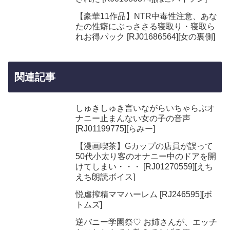
【豪華11作品】NTR中毒性注意、あな
たの性癖にぶっささる寝取り・寝取ら
れお得パック [RJ01686564][女の裏側]
関連記事
しゅきしゅき言いながらいちゃらぶオ
ナニー止まんない女の子の音声
[RJ01199775][らみー]
【漫画喫茶】Gカップの店員が誤って
50代小太り客のオナニー中のドアを開
けてしまい・・・ [RJ01270559][えち
えち朗読ボイス]
悦虐搾精ママハーレム [RJ246595][ボ
トムズ]
逆バニー学園祭♡ お姉さんが、エッチ