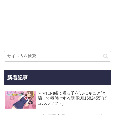
新着記事
ママに内緒で姪っ子を”ぷにキュア”と
騙して種付けする話 [RJ01682455][ビ
ュルルソフト]