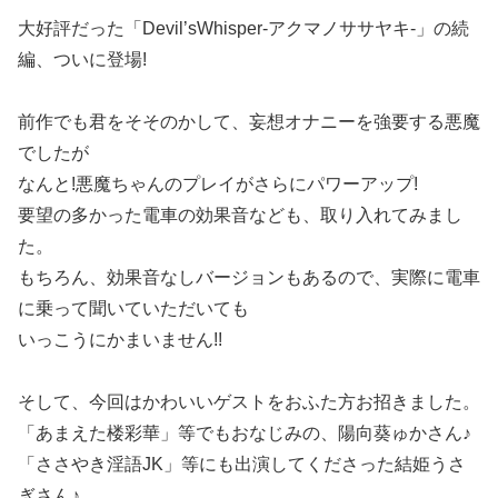
大好評だった「Devil’sWhisper-アクマノササヤキ-」の続
編、ついに登場!
前作でも君をそそのかして、妄想オナニーを強要する悪魔
でしたが
なんと!悪魔ちゃんのプレイがさらにパワーアップ!
要望の多かった電車の効果音なども、取り入れてみまし
た。
もちろん、効果音なしバージョンもあるので、実際に電車
に乗って聞いていただいても
いっこうにかまいません!!
そして、今回はかわいいゲストをおふた方お招きました。
「あまえた楼彩華」等でもおなじみの、陽向葵ゅかさん♪
「ささやき淫語JK」等にも出演してくださった結姫うさ
ぎさん♪