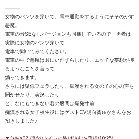
———
女物のパンツを穿いて、電車通勤をするようにそそのかす
悪魔。
電車の音SEなしバージョンも同梱しているので、勇者は
実際に女物のパンツ穿いて
電車で聞いてみてください。
電車の中で悪魔は君にいたずらしたり、エッチな妄想が捗
るようなことを言って
煽ってきます。
さらには疑似フェラしたり、痴漢される女の子の心の声を
聞かせたり、実況したり
と、なにもできない君の股間は爆発寸前!
痴漢される女子校生役にはゲストCV陽向葵ゅかさんをお
招きしました♪
▼分岐a02で駅のトイレに駆け込むを選択(10:25)