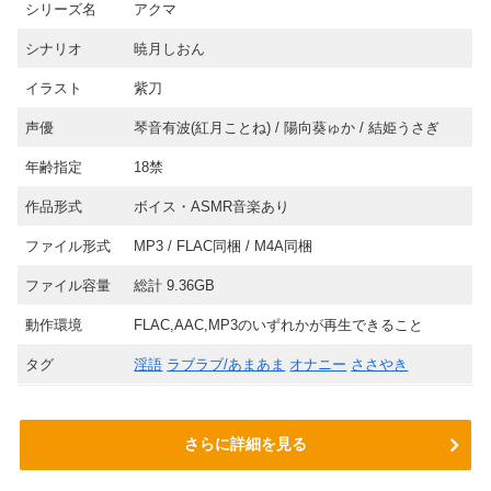
シリーズ名
アクマ
シナリオ
暁月しおん
イラスト
紫刀
声優
琴音有波(紅月ことね) / 陽向葵ゅか / 結姫うさぎ
年齢指定
18禁
作品形式
ボイス・ASMR音楽あり
ファイル形式
MP3 / FLAC同梱 / M4A同梱
ファイル容量
総計 9.36GB
動作環境
FLAC,AAC,MP3のいずれかが再生できること
タグ
淫語
ラブラブ/あまあま
オナニー
ささやき
さらに詳細を見る