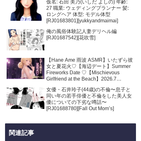
仮名: 石田 美乃(いしだ よしの) 年齢:
27 職業: ウェディングプランナー 髪:
ロングヘア 体型: モデル体型
[RJ01683801][yukkyandmaimai]
俺の風俗体験記人妻デリヘル編
[RJ01687542][花吹雪]
【Hane Ame 雨波 ASMR】いたずら彼
女と夏花火♡【海辺デート】Summer
Fireworks Date ♡【Mischievous
Girlfriend at the Beach】2026.7
[RJ01688528][Hane Ame雨波]
女優・石井玲子(44歳)の不倫〜息子と
同い年の若手俳優と不倫をした美人女
優についての下劣な噂話〜
[RJ01688780][Fall Out Mom’s]
関連記事