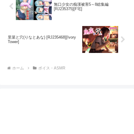
無口少女の痴漢被害5～8総集編
[RJ235375][F宅]
里菜と穴(りなとあな) [RJ235468][Ivory
Tower]
ホーム
ボイス・ASMR