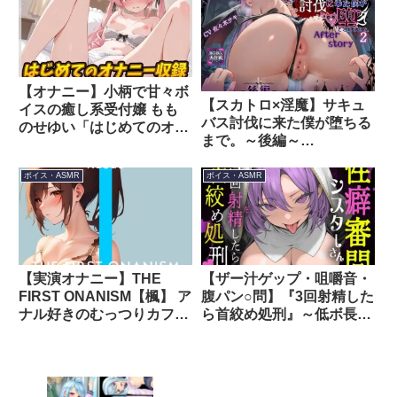
[RJ01097112][シコの子]
【オナニー】小柄で甘々ボ
【スカトロ×淫魔】サキュ
イスの癒し系受付嬢 もも
バス討伐に来た僕が堕ちる
のせゆい「はじめてのオナ
まで。～後編～
ニー収録」【もものせゆ
[RJ01667095][はふはふ大
い】 [RJ01614502][G-
作戦]
ボイス・ASMR
ボイス・ASMR
Sound]
【実演オナニー】THE
【ザー汁ゲップ・咀嚼音・
FIRST ONANISM【楓】 ア
腹パン○問】『3回射精した
ナル好きのむっつりカフェ
ら首絞め処刑』～低ボ長身
店員が何度も気持ちよくな
シスターさんの異常性癖審
っちゃう……///
問～【逆アナル&逆レ】
[RJ01117314][ぴゅあとろ
[RJ01502772][もちちコン
ぼいす]
ロ]