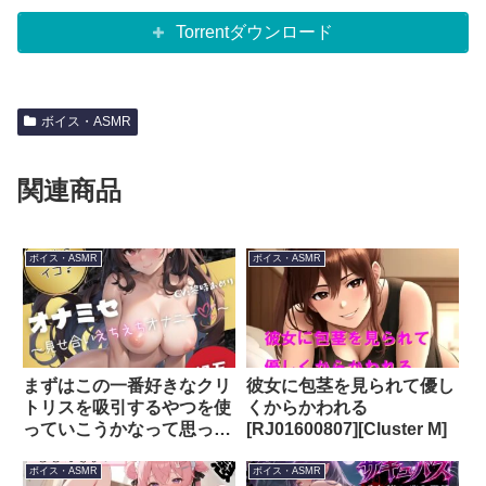
Torrentダウンロード
ボイス・ASMR
関連商品
ボイス・ASMR
ボイス・ASMR
まずはこの一番好きなクリ
彼女に包茎を見られて優し
トリスを吸引するやつを使
くからかわれる
っていこうかなって思って
[RJ01600807][Cluster M]
います。『見せ合いオナニ
ー〜オナミセ〜』
ボイス・ASMR
ボイス・ASMR