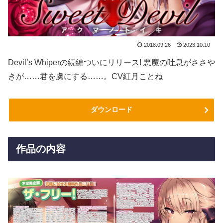
2018.09.26
2023.10.10
Devil’s Whiperの続編ついにリリース! 悪魔の吐息がささや
きが……君を虜にする……。CV紅月ことね
ダウンロード
作品の内容