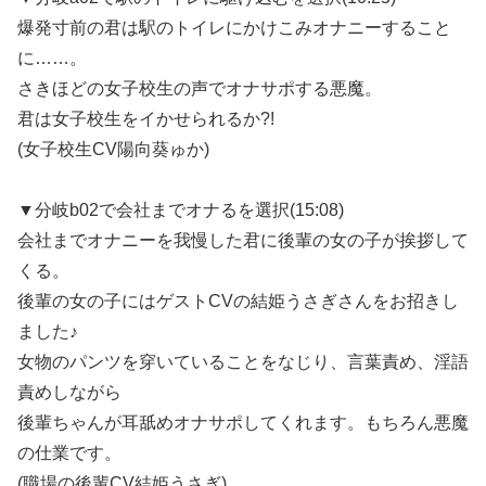
爆発寸前の君は駅のトイレにかけこみオナニーすること
に……。
さきほどの女子校生の声でオナサポする悪魔。
君は女子校生をイかせられるか?!
(女子校生CV陽向葵ゅか)
▼分岐b02で会社までオナるを選択(15:08)
会社までオナニーを我慢した君に後輩の女の子が挨拶して
くる。
後輩の女の子にはゲストCVの結姫うさぎさんをお招きし
ました♪
女物のパンツを穿いていることをなじり、言葉責め、淫語
責めしながら
後輩ちゃんが耳舐めオナサポしてくれます。もちろん悪魔
の仕業です。
(職場の後輩CV結姫うさぎ)