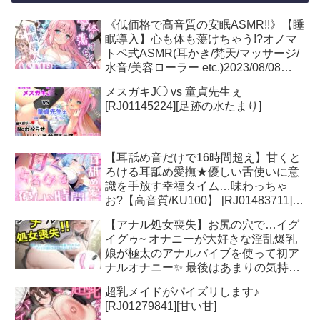
《低価格で高音質の安眠ASMR!!》【睡
眠導入】心も体も蕩けちゃう!?オノマ
トペ式ASMR(耳かき/梵天/マッサージ/
水音/美容ローラー etc.)2023/08/08
version [RJ01084883][無色音色]
メスガキJ◯ vs 童貞先生ぇ
[RJ01145224][足跡の水たまり]
【耳舐め音だけで16時間超え】甘くと
ろける耳舐め愛撫★優しい舌使いに意
識を手放す幸福タイム…味わっちゃ
お?【高音質/KU100】 [RJ01483711]
[来世猫と未来の大富豪]
【アナル処女喪失】お尻の穴で…イグ
イグゥ~ オナニーが大好きな淫乱爆乳
娘が極太のアナルバイブを使って初ア
ナルオナニー✨ 最後はあまりの気持ち
よさに・・ [RJ01274328][ガチおな]
超乳メイドがパイズリします♪
[RJ01279841][甘い甘]