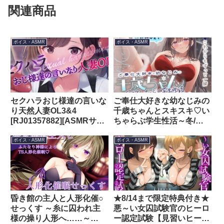
関連商品
ボイス・ASMR
ボイス・ASMR
セクハラおじ様達の言いな
ご奉仕大好きな幼なじみの
り天然人妻OL3&4
千歳ちゃんとスキスキ♡い
[RJ01357882][ASMRサー
ちゃらぶ学生性活～冬/こ
クル BYS]
れからもずっと一緒～
[RJ01523809][うこんちゃ
ボイス・ASMR
ボイス・ASMR
ん☆かんぱにぃ]
昏き館の主人と人形化催○
★8/14まで限定特典付き★
せっくす ～糸に囚われ主
悪～い女囚試験官のヒーロ
様の操り人形へ……～
ー認定試験【見習いヒーロ