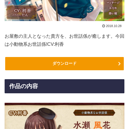
2018.10.28
お屋敷の主人となった貴方を、お世話係が癒します。今回
は小動物系お世話係!CV:利香
ダウンロード
作品の内容