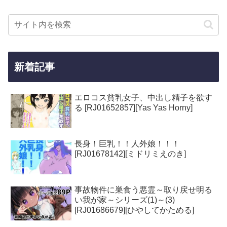
新着記事
エロコス貧乳女子、中出し精子を欲す
る [RJ01652857][Yas Yas Horny]
長身！巨乳！！人外娘！！！
[RJ01678142][ミドリミえのき]
事故物件に巣食う悪霊～取り戻せ明る
い我が家～シリーズ(1)～(3)
[RJ01686679][ひやしてかためる]