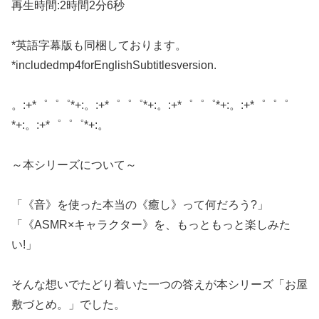
再生時間:2時間2分6秒
*英語字幕版も同梱しております。
*includedmp4forEnglishSubtitlesversion.
。:+*゜゜゜*+:。:+*゜゜゜*+:。:+*゜゜゜*+:。:+*゜゜゜
*+:。:+*゜゜゜*+:。
～本シリーズについて～
「《音》を使った本当の《癒し》って何だろう?」
「《ASMR×キャラクター》を、もっともっと楽しみた
い!」
そんな想いでたどり着いた一つの答えが本シリーズ「お屋
敷づとめ。」でした。