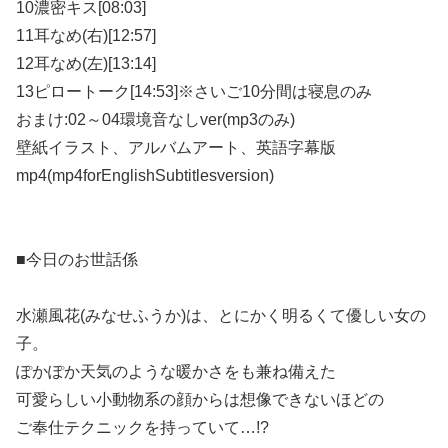
10濃密キス[08:03]
11耳なめ(右)[12:57]
12耳なめ(左)[13:14]
13ピロートーク[14:53]※さいご10分間は寝息のみ
おまけ:02～04環境音なしver(mp3のみ)
壁紙イラスト、アルバムアート、英語字幕版
mp4(mp4forEnglishSubtitlesversion)
■今日のお世話係
水瀬風花(みなせふうか)は、とにかく明るくて優しい女の
子。
ぽかぽか天気のような暖かさをも兼ね備えた
可愛らしい小動物系の顔からは想像できないほどの
ご奉仕テクニックを持っていて…!?