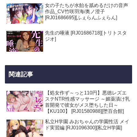
女の子たちが水飴を舐めるだけの音声
作品_CV竹咲羽海/奥ノ澄子
[RJ01686695][ふぇらんふぇらん]
先生の唾液 [RJ01686718][トリトスタ
ジオ]
関連記事
【処女作ず～っと110円】悪徳レズエ
ステNTR性感マッサージ ～媚薬漬け乳
首開発で彼女がメス堕ちした日～
【KU100】 [RJ01580988][堕百合館]
私立H学園 みおちゃんの学園性活 メイ
ド実習編 [RJ01096300][私立H学園]