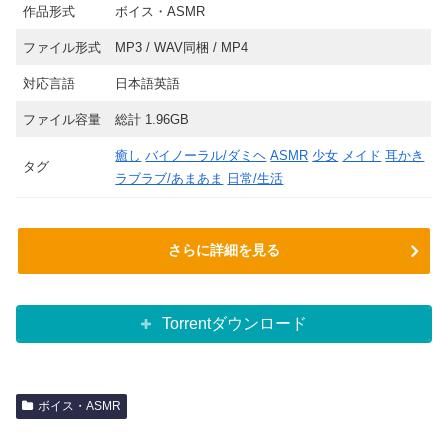
作品形式
ボイス・ASMR
ファイル形式
MP3 / WAV同梱 / MP4
対応言語
日本語英語
ファイル容量
総計 1.96GB
癒し
バイノーラル/ダミヘ
ASMR
少女
メイド
耳かき
タグ
ラブラブ/あまあま
日常/生活
さらに詳細を見る
Torrentダウンロード
ボイス・ASMR