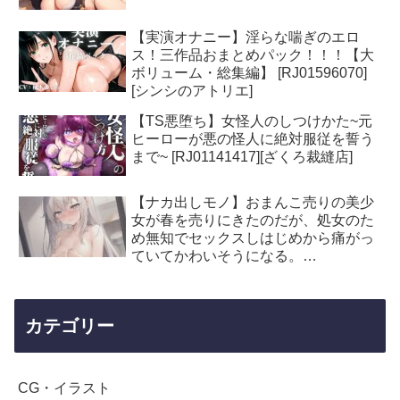
【実演オナニー】淫らな喘ぎのエロ
ス！三作品おまとめパック！！！【大
ボリューム・総集編】 [RJ01596070]
[シンシのアトリエ]
【TS悪堕ち】女怪人のしつけかた~元
ヒーローが悪の怪人に絶対服従を誓う
まで~ [RJ01141417][ざくろ裁縫店]
【ナカ出しモノ】おまんこ売りの美少
女が春を売りにきたのだが、処女のた
め無知でセックスしはじめから痛がっ
ていてかわいそうになる。
[RJ01265862][ハメ撮りH]
カテゴリー
CG・イラスト