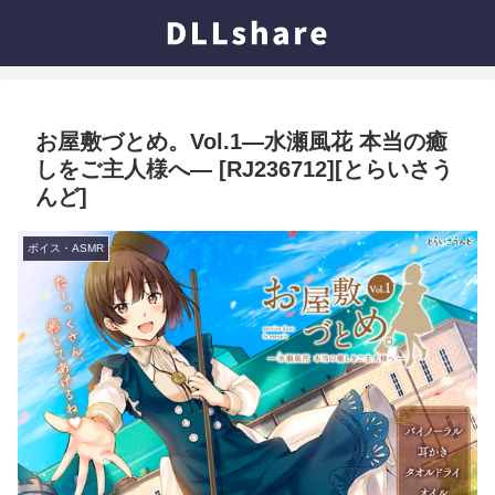
お屋敷づとめ。Vol.1―水瀬風花 本当の癒
しをご主人様へ― [RJ236712][とらいさう
んど]
ボイス・ASMR