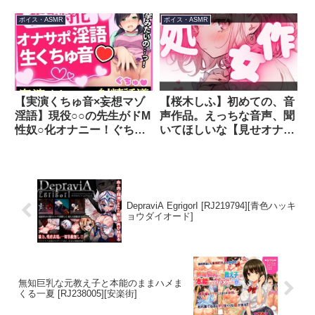
【TS人形化催○・男女版同
ーが罪を犯した女囚人によ
梱】 [RJ01206549]
る色欲の試験を受けて、び
ボイス・ASMR
ボイス・ASMR
[Bloody Candy]
ゅるびゅる敗北射精をして
しまう話】 [RJ01420120]
[悪女名鑑(常世常闇所々)]
【実演くちゅ音×妄想マゾ
【桜木しふ】初めての、音
淫語】現役○○の先生がドM
声作品。えっちな音声、聞
性奴○化オナニー！ぐちゅ
いてほしいな【見せオナ】
ぐちゅ潮吹き→過激騎乗位
[RJ01350203][桜木しふ]
パンパン→バックでガン突
かれ中出し懇願オホイキ！
【木咲かえで】
[RJ01515970][じつおな]
DepraviA EgrigorI [RJ219794][青色ハッキ
ョウダイオード]
無知巨乳な元教え子と本能のままハメま
くる一夏 [RJ238005][安楽街]